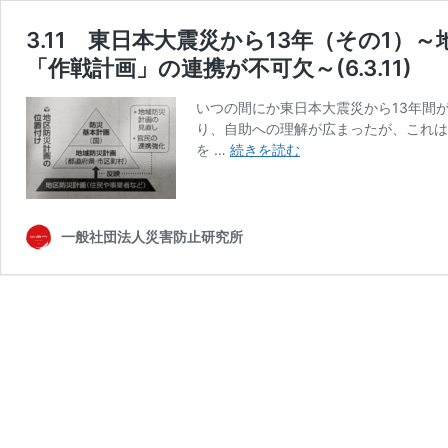
3.11 東日本大震災から13年（その1
「作戦計画」の連携が不可欠～(6.3.11)
いつの間にか東日本大震災から13年間
り、自助への理解が広まったが、これは
3.11
を …
続きを読む
東
日
本
大
一般社団法人災害防止研究所
震
災
か
ら
13
年
（そ
の
1）
～