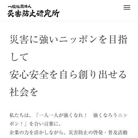
Skip
T
to
o
content
g
g
災害に強いニッポンを目指
l
e
n
して
a
v
安心安全を自ら創り出せる
i
g
a
社会を
t
i
o
私たちは、「一人一人が強くなれ！ 強くなろうニッ
n
ポン！」を合い言葉に、
企業の力を活かしながら、災害防止の啓発・普及活動