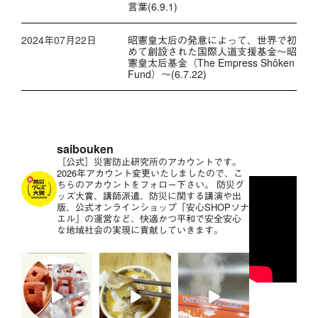
言葉(6.9.1)
2024年07月22日
昭憲皇太后の発意によって、世界で初
めて創設された国際人道支援基金～昭
憲皇太后基金（The Empress Shôken
Fund）～(6.7.22)
saibouken
［公式］災害防止研究所のアカウントです。
2026年アカウント変更いたしましたので、こ
ちらのアカウントをフォロー下さい。
防災グ
ッズ大賞、講師派遣、防災に関する講演や出
版、公式オンラインショップ「安心SHOPソナ
エル」の運営など、快適かつ平和で安全安心
な地域社会の実現に貢献していきます。