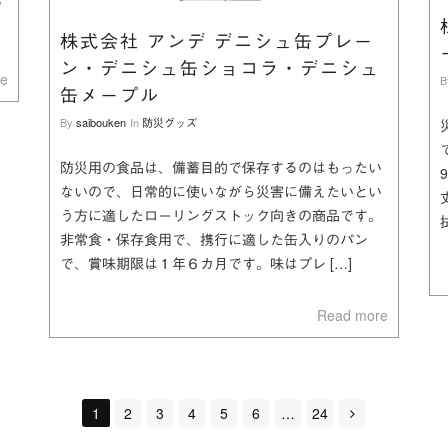
か
株式会社 アンデ デニシュ缶プレー
ン・デニシュ缶ショコラ・デニシュ
re
B
缶メープル
By
saibouken
In
防災グッズ
防災用の食品は、備蓄目的で保存するのはもったい
ないので、日常的に使いながら災害に備えたいとい
う方に適したローリングストック向きの商品です。
非常食・保存食用で、携行に適した缶入りのパン
で、賞味期限は１年６カ月です。味はプレ […]
Read more
1
2
3
4
5
6
…
24