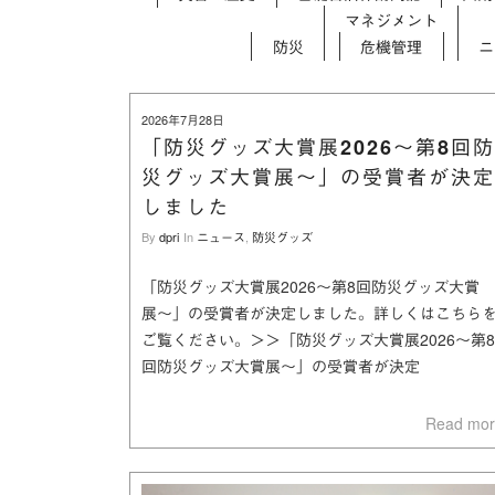
マネジメント
防災
危機管理
ニ
on
2026年7月28日
「防災グッズ⼤賞展2026〜第8回防
災グッズ⼤賞展〜」の受賞者が決定
しました
By
dpri
In
ニュース
,
防災グッズ
「防災グッズ⼤賞展2026〜第8回防災グッズ⼤賞
展〜」の受賞者が決定しました。詳しくはこちら
ご覧ください。＞＞「防災グッズ⼤賞展2026〜第8
回防災グッズ⼤賞展〜」の受賞者が決定
Read mo