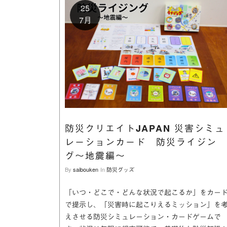
25
7月
防災クリエイトJAPAN 災害シミュ
レーションカード 防災ライジン
グ〜地震編〜
By
saibouken
In
防災グッズ
「いつ・どこで・どんな状況で起こるか」をカー
で提示し、「災害時に起こりえるミッション」を
えさせる防災シミュレーション・カードゲームで