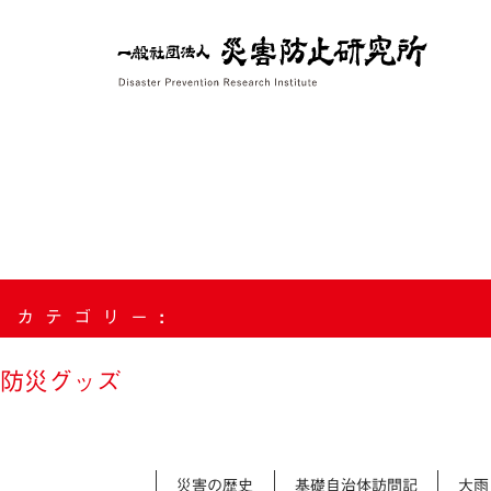
Skip
to
content
カテゴリー:
防災グッズ
災害の歴史
基礎自治体訪問記
大雨