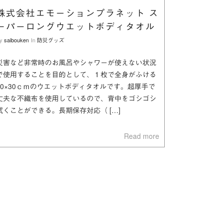
株式会社エモーションプラネット ス
ーパーロングウエットボディタオル
y
saibouken
In
防災グッズ
災害など非常時のお風呂やシャワーが使えない状況
で使用することを目的として、１枚で全身がふける
90×30ｃｍのウエットボディタオルです。超厚手で
丈夫な不織布を使用しているので、背中をゴシゴシ
拭くことができる。長期保存対応（ […]
Read more