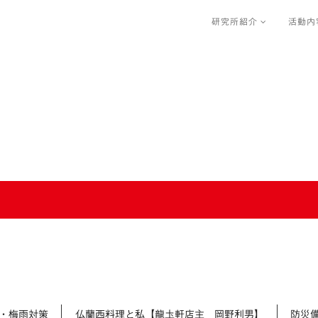
研究所紹介
活動内
・梅雨対策
仏蘭西料理と私【龍圡軒店主 岡野利男】
防災