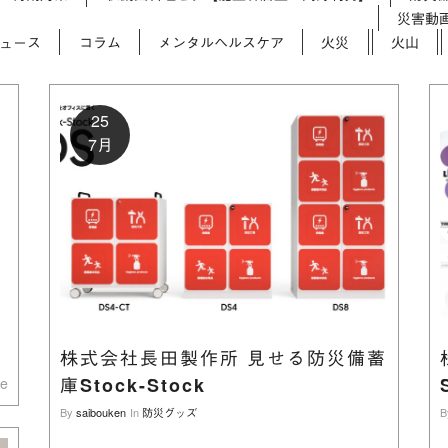
災害動
ュース
コラム
メンタルヘルスケア
火災
火山
25
7月
を
株式会社長田製作所 見せる防災備蓄
庫Stock-Stock
re
B
By
saibouken
In
防災グッズ