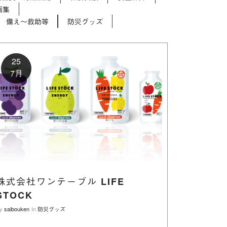
画集
備え～救助等
防災グッズ
25
7月
株式会社ワンテーブル LIFE
STOCK
y
saibouken
In
防災グッズ