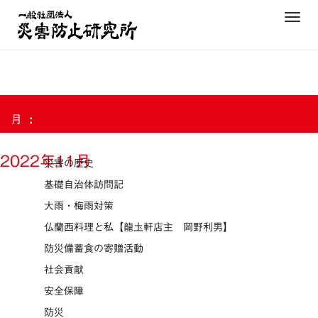
Skip
T
to
o
content
g
g
l
e
月:
n
a
v
2022年11月
災害の歴史
i
基礎自治体訪問記
g
大雨・梅雨対策
a
t
仏蘭西料理と私【龍圡軒店主 岡野利男】
i
防災備蓄食の寄贈活動
o
社会貢献
n
安全保障
防災