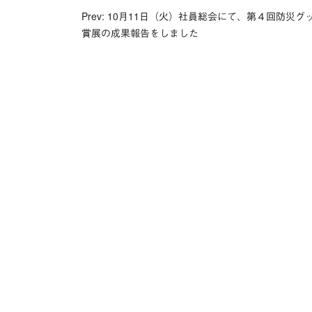
投
Prev: 10月11日（火）社員総会にて、第４回防災グ
賞展の成果報告をしました
稿
ナ
ビ
ゲ
ー
シ
ョ
ン