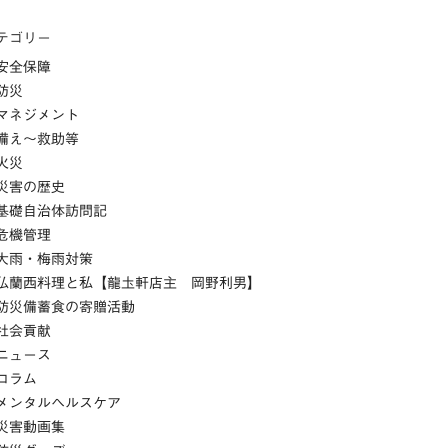
テゴリー
安全保障
防災
マネジメント
備え～救助等
火災
災害の歴史
基礎自治体訪問記
危機管理
大雨・梅雨対策
仏蘭西料理と私【龍圡軒店主 岡野利男】
防災備蓄食の寄贈活動
社会貢献
ニュース
コラム
メンタルヘルスケア
災害動画集