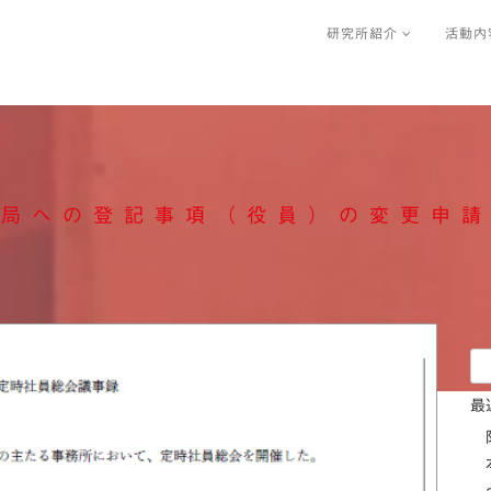
研究所紹介
活動内
務局への登記事項（役員）の変更申
検
索:
最