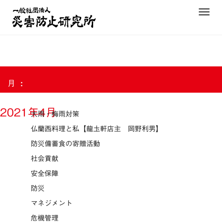
Skip
T
to
o
content
g
g
l
e
月:
n
a
v
2021年4月
大雨・梅雨対策
i
仏蘭西料理と私【龍圡軒店主 岡野利男】
g
防災備蓄食の寄贈活動
a
t
社会貢献
i
安全保障
o
防災
n
マネジメント
危機管理