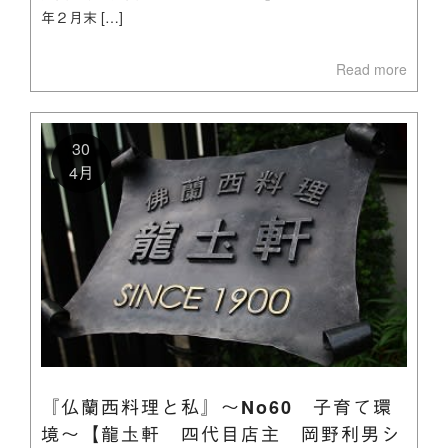
年２月末 […]
Read more
30
4月
『仏蘭西料理と私』～No60 子育て環
境～【龍圡軒 四代目店主 岡野利男シ