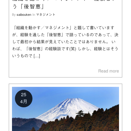
う「後智恵」
By
saibouken
In
マネジメント
「組織を動かす／マネジメント」と題して書いています
が、経験を通した「後智恵」で語っているのであって、決
して最初から結果が見えていたことではありません。 い
わば、「後智恵」の経験談です(笑) しかし、経験とはそう
いうもので […]
Read more
25
4月