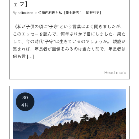
ェフ】
By
saibouken
In
仏蘭西料理と私【龍圡軒店主 岡野利男】
《私が子供の頃に“子守”という言葉はよく聞きましたが、
このエッセーを読んで、何年ぶりかで目にしました。果た
して、今の時代“子守”は生きているのでしょうか。 親戚が
集まれば、年長者が面倒をみるのは当たり前で、年長者は
何も言 […]
Read more
30
4月