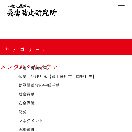
Skip
T
to
o
content
g
g
l
e
カテゴリー:
n
a
v
メンタルヘルスケア
大雨・梅雨対策
i
仏蘭西料理と私【龍圡軒店主 岡野利男】
g
防災備蓄食の寄贈活動
a
t
社会貢献
i
安全保障
o
防災
n
マネジメント
危機管理