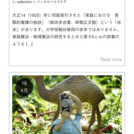
By
saibouken
In
メンタルヘルスケア
大正14（1925）年に初版発行された「家庭における 実
際的看護の秘訣」（築田多吉著、研数広文館）という「赤
本」があります。大学受験対策用の赤本ではありません。
家庭療法・物理療法の研究をまとめた厚さ6ｃｍの辞書の
ような […]
Read more
18
8月