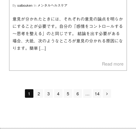
By
saibouken
In
メンタルヘルスケア
意見が分かれたときには、それぞれの意見の論点を明らか
にすることが必要です。自分の「感情をコントロールする
～思考を整える」のと同じです。 結論を出す必要がある
場合、大抵、次のようなところが意見の分かれる原因にな
ります。簡単 […]
Read more
Posts
1
2
3
4
5
6
…
14
navigation