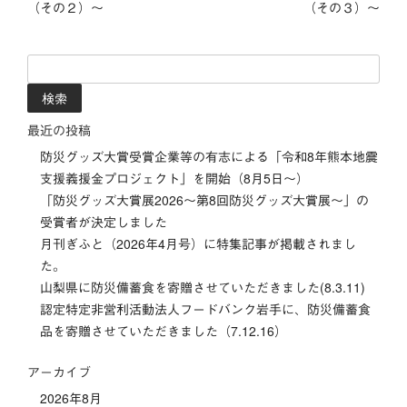
（その２）～
（その３）～
ナ
ビ
検
索:
ゲ
ー
最近の投稿
防災グッズ大賞受賞企業等の有志による「令和8年熊本地震
シ
支援義援金プロジェクト」を開始（8月5日～）
「防災グッズ⼤賞展2026〜第8回防災グッズ⼤賞展〜」の
ョ
受賞者が決定しました
ン
月刊ぎふと（2026年4月号）に特集記事が掲載されまし
た。
山梨県に防災備蓄食を寄贈させていただきました(8.3.11)
認定特定非営利活動法人フードバンク岩手に、防災備蓄食
品を寄贈させていただきました（7.12.16）
アーカイブ
2026年8月