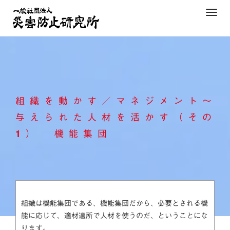
Skip
T
to
o
content
g
g
l
e
n
組織を動かす／マネジメント～
a
v
与えられた人材を活かす（その
i
1） 機能集団
g
a
t
i
o
n
組織は機能集団である、機能集団だから、必要とされる機
能に応じて、適材適所で人材を使うのだ、ということにな
ります。