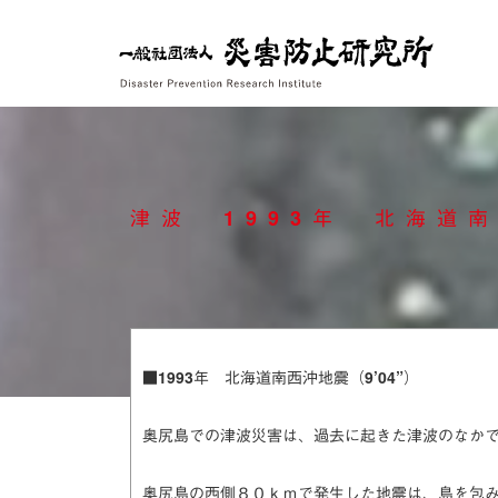
Skip
to
content
津波 1993年 北海道南
■1993年 北海道南西沖地震（9’04”）
奥尻島での津波災害は、過去に起きた津波のなか
奥尻島の西側８０ｋｍで発生した地震は、島を包