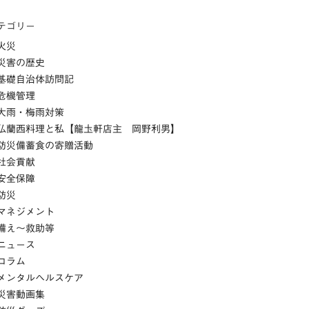
テゴリー
火災
災害の歴史
基礎自治体訪問記
危機管理
大雨・梅雨対策
仏蘭西料理と私【龍圡軒店主 岡野利男】
防災備蓄食の寄贈活動
社会貢献
安全保障
防災
マネジメント
備え～救助等
ニュース
コラム
メンタルヘルスケア
災害動画集