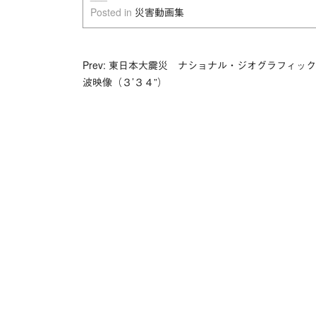
Posted in
災害動画集
投
Prev: 東日本大震災 ナショナル・ジオグラフィッ
波映像（３’３４”）
稿
ナ
ビ
ゲ
ー
シ
ョ
ン