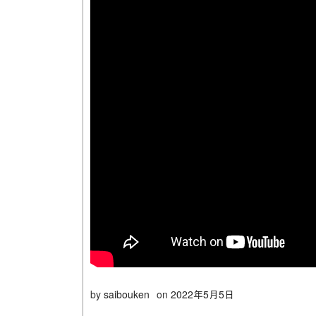
by
saibouken
on
2022年5月5日