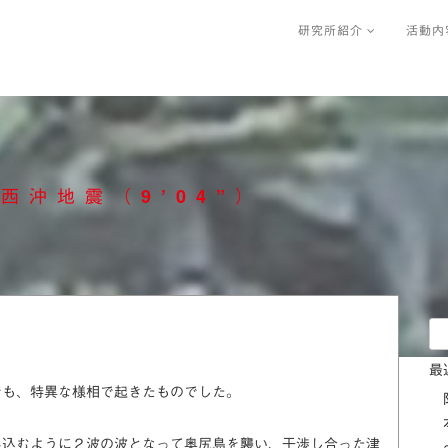
研究所紹介
活動内
西沖地震（9’04”）
検
索:
最
でも、特異な様相で起きたものでした。
み込むように２波の波となって奥尻島を襲い、干渉し合った津