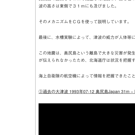
波の高さは東側で３１ｍにも及びました。
そのメカニズムをＣＧを使って説明しています
最後に、水槽実験によって、津波の威力が人体等
この地震は、奥尻島という離島で大きな災害が発
が伝えられなかったため、北海道庁は状況を把握
海上自衛隊の航空機によって情報を把握できたこ
③過去の大津波 1993年07-12 奥尻島Japan 31m – Bi