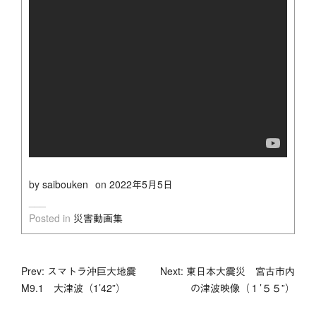
by
saibouken
on
2022年5月5日
Posted in
災害動画集
投
Prev: スマトラ沖巨大地震
Next: 東日本大震災 宮古市内
M9.1 大津波（1’42”）
の津波映像（１’５５”）
稿