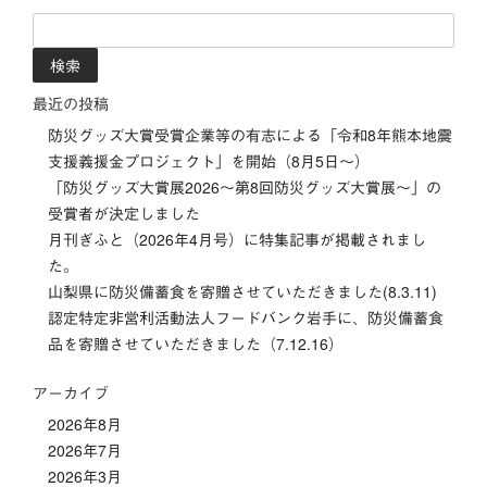
ナ
検
索:
ビ
最近の投稿
ゲ
防災グッズ大賞受賞企業等の有志による「令和8年熊本地震
ー
支援義援金プロジェクト」を開始（8月5日～）
「防災グッズ⼤賞展2026〜第8回防災グッズ⼤賞展〜」の
シ
受賞者が決定しました
月刊ぎふと（2026年4月号）に特集記事が掲載されまし
ョ
た。
ン
山梨県に防災備蓄食を寄贈させていただきました(8.3.11)
認定特定非営利活動法人フードバンク岩手に、防災備蓄食
品を寄贈させていただきました（7.12.16）
アーカイブ
2026年8月
2026年7月
2026年3月