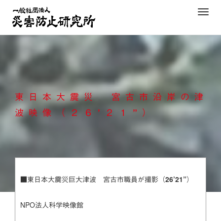
Skip
T
to
o
content
g
g
l
e
n
東日本大震災 宮古市沿岸の津
a
v
波映像（２６’２１”）
i
g
a
t
i
■東日本大震災巨大津波 宮古市職員が撮影（26’21”）
o
n
NPO法人科学映像館