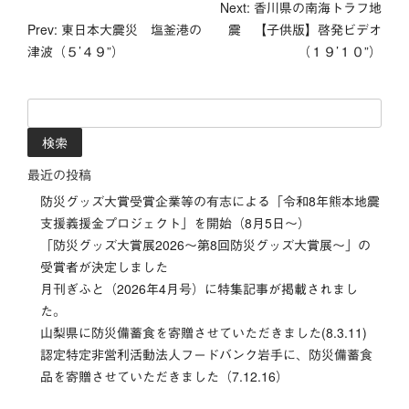
投
Next: 香川県の南海トラフ地
Prev: 東日本大震災 塩釜港の
震 【子供版】啓発ビデオ
稿
津波（５’４９”）
（１９’１０”）
ナ
検
ビ
索:
ゲ
最近の投稿
ー
防災グッズ大賞受賞企業等の有志による「令和8年熊本地震
支援義援金プロジェクト」を開始（8月5日～）
シ
「防災グッズ⼤賞展2026〜第8回防災グッズ⼤賞展〜」の
受賞者が決定しました
ョ
月刊ぎふと（2026年4月号）に特集記事が掲載されまし
ン
た。
山梨県に防災備蓄食を寄贈させていただきました(8.3.11)
認定特定非営利活動法人フードバンク岩手に、防災備蓄食
品を寄贈させていただきました（7.12.16）