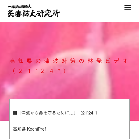
Skip
T
to
o
content
g
g
l
e
n
高知県の津波対策の啓発ビデオ
a
v
（２１’２４”）
i
g
a
t
i
■「津波から命を守るために…」（21’24”）
o
n
高知県 KochiPref