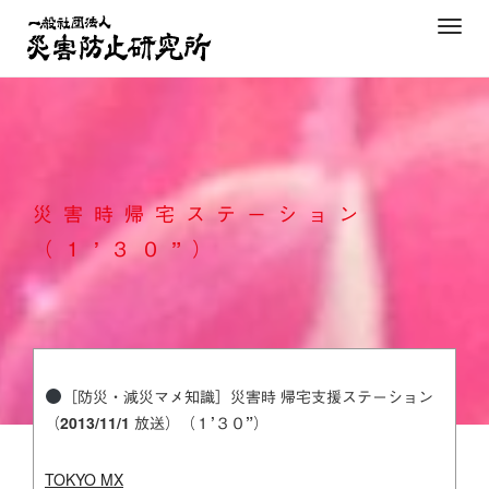
Skip
T
to
o
content
g
g
l
e
n
災害時帰宅ステーション
a
v
（１’３０”）
i
g
a
t
i
［防災・減災マメ知識］災害時 帰宅支援ステーション
o
（2013/11/1 放送）（１’３０”）
n
TOKYO MX