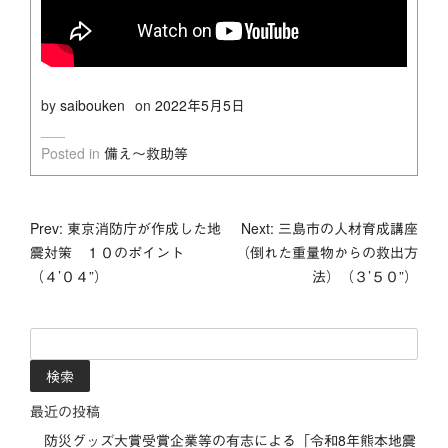
by
saibouken
on
2022年5月5日
Posted in
備え～救助等
投
Prev: 東京消防庁が作成した地
Next: 三島市の人材育成講座
震対策 １０のポイント
（倒れた重量物からの救出方
稿
（４’０４”）
法）（３’５０”）
ナ
検
ビ
索:
ゲ
最近の投稿
ー
防災グッズ大賞受賞企業等の有志による「令和8年熊本地震