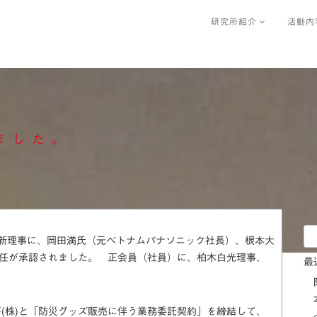
研究所紹介
活動内
ました。
検
新理事に、岡田満氏（元ベトナムパナソニック社長）、根本大
索:
就任が承認されました。 正会員（社員）に、柏木白光理事、
最
(株)と「防災グッズ販売に伴う業務委託契約」を締結して、