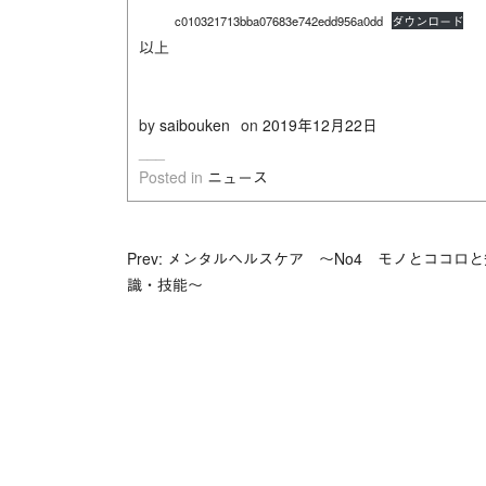
c010321713bba07683e742edd956a0dd
ダウンロード
以上
by
saibouken
on
2019年12月22日
Posted in
ニュース
投
Prev: メンタルヘルスケア ～No4 モノとココロ
識・技能～
稿
ナ
ビ
ゲ