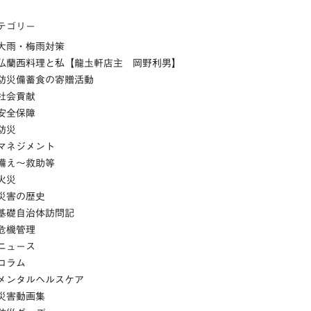
テゴリー
大雨・梅雨対策
仏蘭西料理と私【龍圡軒店主 岡野利男】
防災備蓄食の寄贈活動
社会貢献
安全保障
防災
マネジメント
備え～救助等
火災
災害の歴史
基礎自治体訪問記
危機管理
ニュース
コラム
メンタルヘルスケア
災害動画集