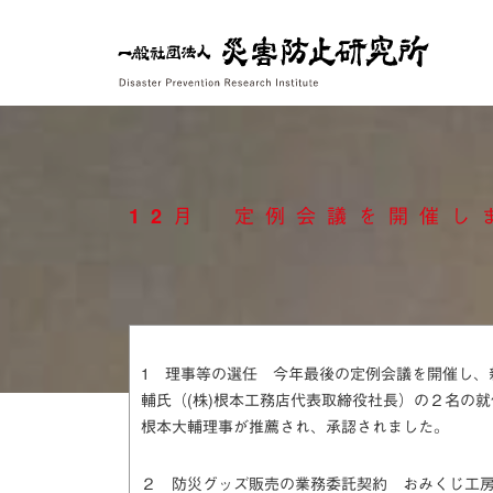
Skip
to
content
12月 定例会議を開催し
1 理事等の選任 今年最後の定例会議を開催し、
輔氏（(株)根本工務店代表取締役社長）の２名の
根本大輔理事が推薦され、承認されました。
２ 防災グッズ販売の業務委託契約 おみくじ工房