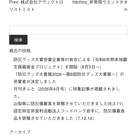
Prev: 株式会社アヴェクトロ
hitohira_非常用ウエットタオ
稿
リストミスト
ル
ナ
検
ビ
索:
ゲ
最近の投稿
ー
防災グッズ大賞受賞企業等の有志による「令和8年熊本地震
支援義援金プロジェクト」を開始（8月5日～）
シ
「防災グッズ⼤賞展2026〜第8回防災グッズ⼤賞展〜」の
受賞者が決定しました
ョ
月刊ぎふと（2026年4月号）に特集記事が掲載されまし
ン
た。
山梨県に防災備蓄食を寄贈させていただきました(8.3.11)
認定特定非営利活動法人フードバンク岩手に、防災備蓄食
品を寄贈させていただきました（7.12.16）
アーカイブ