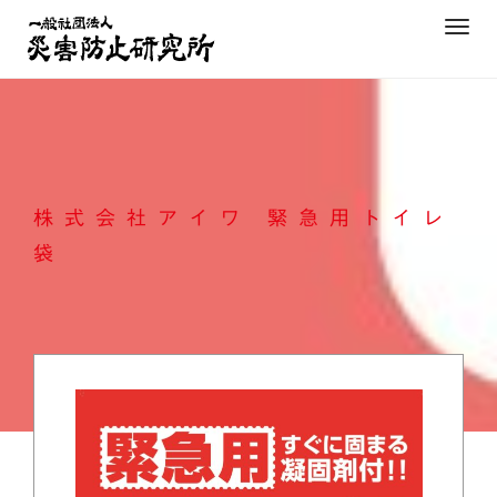
Skip
T
to
o
content
g
g
l
e
n
株式会社アイワ 緊急用トイレ
a
v
袋
i
g
a
t
i
o
n