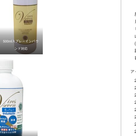
500mlスプレーインバウ
ンド対応
ア