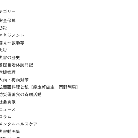
テゴリー
安全保障
防災
マネジメント
備え～救助等
火災
災害の歴史
基礎自治体訪問記
危機管理
大雨・梅雨対策
仏蘭西料理と私【龍圡軒店主 岡野利男】
防災備蓄食の寄贈活動
社会貢献
ニュース
コラム
メンタルヘルスケア
災害動画集