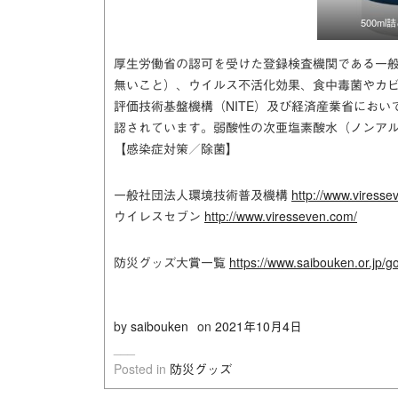
500m
厚生労働省の認可を受けた登録検査機関である一
無いこと）、ウイルス不活化効果、食中毒菌やカ
評価技術基盤機構（NITE）及び経済産業省にお
認されています。弱酸性の次亜塩素酸水（ノンア
【感染症対策／除菌】
一般社団法人環境技術普及機構
http://www.viresse
ウイレスセブン
http://www.viresseven.com/
防災グッズ大賞一覧
https://www.saibouken.or.jp/
by
saibouken
on
2021年10月4日
Posted in
防災グッズ