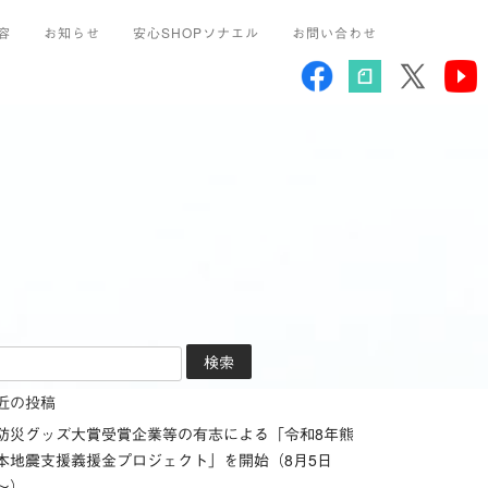
容
お知らせ
安心SHOPソナエル
お問い合わせ
近の投稿
防災グッズ大賞受賞企業等の有志による「令和8年熊
本地震支援義援金プロジェクト」を開始（8月5日
～）