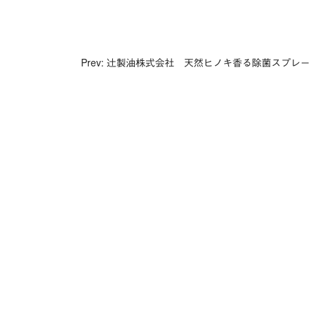
投
稿
Prev: 辻製油株式会社 天然ヒノキ香る除菌スプレー
ナ
ビ
ゲ
ー
シ
ョ
ン