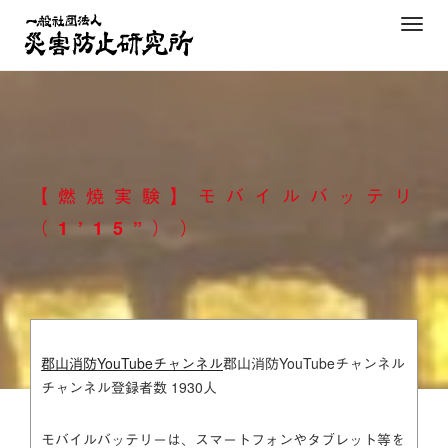
Skip
T
to
o
content
g
g
l
e
n
【燃焼実験】モバイルバッテリ
a
v
（1’15”））
i
g
a
t
i
郡山消防YouTubeチャンネル
郡山消防YouTubeチャンネル
o
チャンネル登録者数 1930人
n
モバイルバッテリーは、スマートフォンやタブレット等を