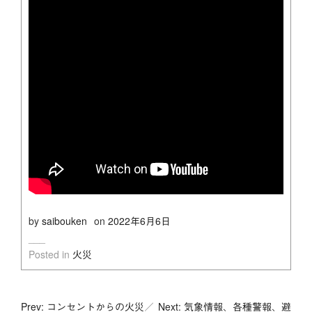
by
saibouken
on
2022年6月6日
Posted in
火災
投
Prev: コンセントからの火災／
Next: 気象情報、各種警報、避