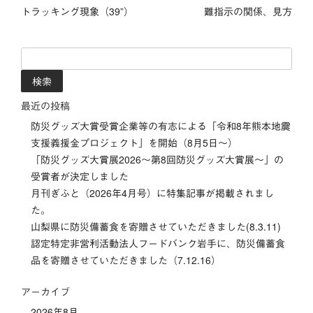
トラッキング現象（39”）
難指示の関係、見方
稿
ナ
検
索:
ビ
最近の投稿
ゲ
防災グッズ大賞受賞企業等の有志による「令和8年熊本地震
ー
支援義援金プロジェクト」を開始（8月5日～）
「防災グッズ⼤賞展2026〜第8回防災グッズ⼤賞展〜」の
シ
受賞者が決定しました
月刊ぎふと（2026年4月号）に特集記事が掲載されまし
ョ
た。
ン
山梨県に防災備蓄食を寄贈させていただきました(8.3.11)
認定特定非営利活動法人フードバンク岩手に、防災備蓄食
品を寄贈させていただきました（7.12.16）
アーカイブ
2026年8月