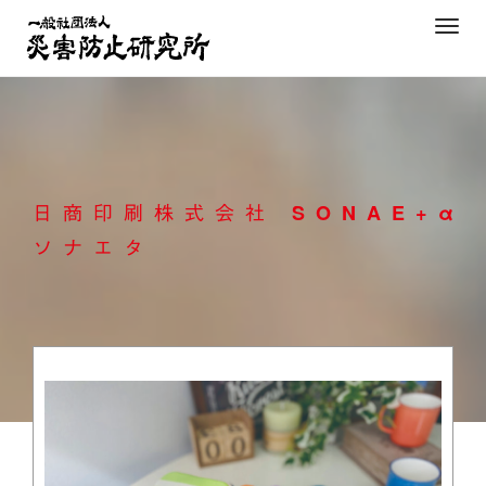
Skip
T
to
o
content
g
g
l
e
n
日商印刷株式会社 SONAE+α
a
v
ソナエタ
i
g
a
t
i
o
n