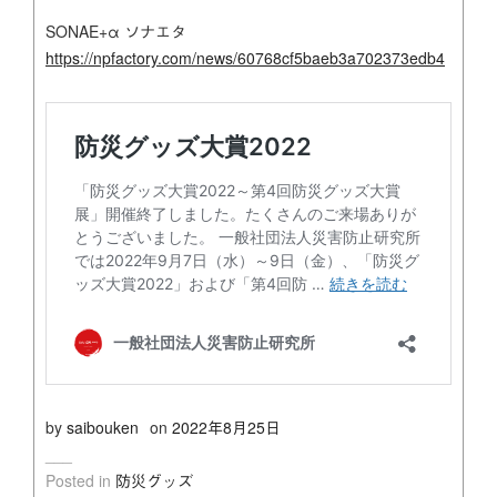
SONAE+α ソナエタ
https://npfactory.com/news/60768cf5baeb3a702373edb4
by
saibouken
on
2022年8月25日
Posted in
防災グッズ