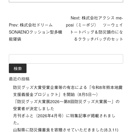
投
Next: 株式会社アクシス me-
Prev: 株式会社ドリーム
posi（ミーポジ） ツーウェイ
稿
SONAENOクッション型多機
トートバッグ＆防災頭巾にな
能寝袋
るクラッチバッグのセット
ナ
ビ
検
索:
ゲ
ー
最近の投稿
防災グッズ大賞受賞企業等の有志による「令和8年熊本地震
シ
支援義援金プロジェクト」を開始（8月5日～）
「防災グッズ⼤賞展2026〜第8回防災グッズ⼤賞展〜」の
ョ
受賞者が決定しました
ン
月刊ぎふと（2026年4月号）に特集記事が掲載されまし
た。
山梨県に防災備蓄食を寄贈させていただきました(8.3.11)