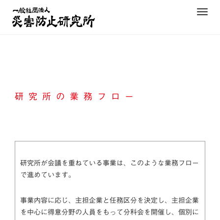
Skip
T
to
o
content
g
g
l
e
n
研究所の業務フロー
a
v
i
g
a
t
研究所が会議を重ねている事業は、このような業務フロー
i
で進めています。
o
n
事業内容に応じ、主担企業と任務区分を決定し、主担企業
を中心に得意分野の人員をもって分科会を開催し、個別に