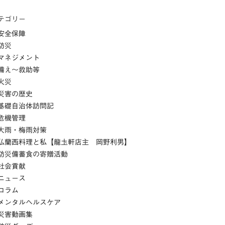
テゴリー
安全保障
防災
マネジメント
備え～救助等
火災
災害の歴史
基礎自治体訪問記
危機管理
大雨・梅雨対策
仏蘭西料理と私【龍圡軒店主 岡野利男】
防災備蓄食の寄贈活動
社会貢献
ニュース
コラム
メンタルヘルスケア
災害動画集