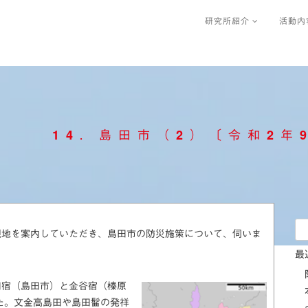
研究所紹介
活動内
4．島田市（2）〔令和2年9月
検
現地を案内していただき、島田市の防災施策について、伺いま
索:
最
田宿（島田市）と金谷宿（榛原
した。文金高島田や島田髷の発祥