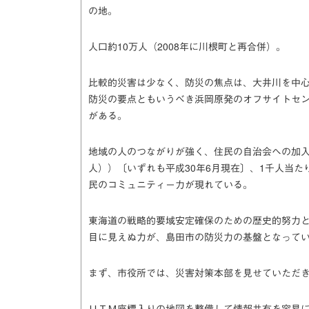
の地。
人口約10万人（2008年に川根町と再合併）。
比較的災害は少なく、防災の焦点は、大井川を中
防災の要点ともいうべき浜岡原発のオフサイトセ
がある。
地域の人のつながりが強く、住民の自治会への加入率
人））〔いずれも平成30年6月現在〕、1千人当たり
民のコミュニティー力が現れている。
東海道の戦略的要域安定確保のための歴史的努力
目に見えぬ力が、島田市の防災力の基盤となって
まず、市役所では、災害対策本部を見せていただ
ＵＴＭ座標入りの地図を整備して情報共有を容易