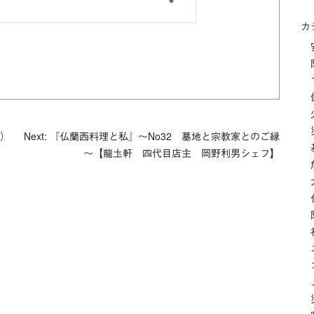
カ
）
Next: 『仏蘭西料理と私』～No32 墓地と宗教家とのご縁
～【龍圡軒 四代目店主 岡野利男シェフ】