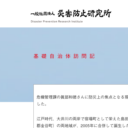
Skip
to
content
基礎自治体訪問記 1
危機管理課の眞部和徳さんに防災上の焦点となる
した。
江戸時代、大井川の両岸で宿場町として栄えた島
郡金谷町）の両地域が、2005年に合併して誕生