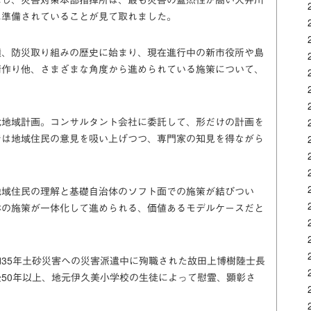
に準備されていることが見て取れました。
積、防災取り組みの歴史に始まり、現在進行中の新市役所や島
街作り他、さまざまな角度から進められている施策について、
化地域計画。コンサルタント会社に委託して、形だけの計画を
では地域住民の意見を吸い上げつつ、専門家の知見を得ながら
地域住民の理解と基礎自治体のソフト面での施策が結びつい
体の施策が一体化して進められる、価値あるモデルケースだと
35年土砂災害への災害派遣中に殉職された故田上博樹陸士長
50年以上、地元伊久美小学校の生徒によって慰霊、顕彰さ