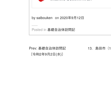
by
saibouken
on
2020年9月12日
Posted in
基礎自治体訪問記
投
Prev: 基礎自治体訪問記 13．島田市（1
〔令和2年9月2日(水)〕
稿
ナ
ビ
ゲ
ー