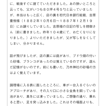
に、戦後すぐに建てていただきました。あの狭いところと
云っても、父がいつも８０坪４号５勺と云っていました
が、本当はもっと広く、店の裏を初代日本銀行総裁、吉原
重俊様（１８８２年１０月６日～１８８７年１２月１９
日）にお譲りしていました。吉原様の日記の写しを甥御さ
ん（前に書きました。昨年１０４歳にて、お亡くなりにな
りました。）よりいただきましたが、父が写しをなくして
しまい、分かりません。
話が飛びましたが、店の裏には庭があり、ブドウ畑の付い
た砂場、ブランコがあったのは覚えているのですが、遊ん
だ記憶がないのです。前にも書いた、乃木神社の砂場の方
はよく覚えています。
調理場に入る表に面したところに、車が一台入るぐらいの
アプローチがあり、その入り口に小さな金魚を飼っている
池があり、真冬には凍っていました。ご想像の通り、乗れ
ると思い、足を突っ込みました。これはその場面よりも、