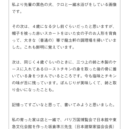
私より先輩の黒色の犬、クロと一緒水浴びをしている画像
です。
その次は、４歳になる少し前ぐらいだったと思いますが、
帽子を被った赤いスカートをはいた女の子のお人形を背負
って、大きな（普通の）箒で龍圡軒の調理場を掃いていま
した。これも鮮明に覚えています。
次は、同じく４歳ぐらいのときに、三つ上の姉と木製のケ
ースに入れてあるローストチキンの身を取った後の骨に着
いている身をつまんでいるところです。今も塩味とチキン
の味が舌に残っています。ぼんじりが美味しくて、姉と取
り合いになったことも。
記憶ってすごいなと思って、書いてみようと思いました。
私の育った家は店と一緒で、パリ万国博覧会で日本館や東
急文化会館を作った坂倉準三先生（日本建築家協会会長）