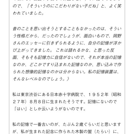
ので、「そういうのにこだわりがない子だね」と、よく笑
われていました。
昔のことを思い出そうとすることもなかったのは、そうい
う性格だから、だったのでしょうが、面白いもので、岡野
さんのエッセーに引きずられるように、自分の記憶が浮か
び上がってきました。 これは語れるかな、と思った反
面、そもそも記憶力に自信がないので、それが本当の記憶
なのか、どこかですり込まれた記憶なのか、思い込みで作
られた想像的記憶なのかは分からない。私の記憶装置は、
そんなレベルなのでしょう。》
私は東京渋谷にある日本赤十字病院で、１９５２年（昭和
２７年）８月８日に生まれたそうです。記憶にないので
「はい」としか云いようがないのです。
私の記憶で一番古いのが、たぶん２歳ぐらいだと思います
が、私が生まれた記念に作られた木製の盥（たらい）に、