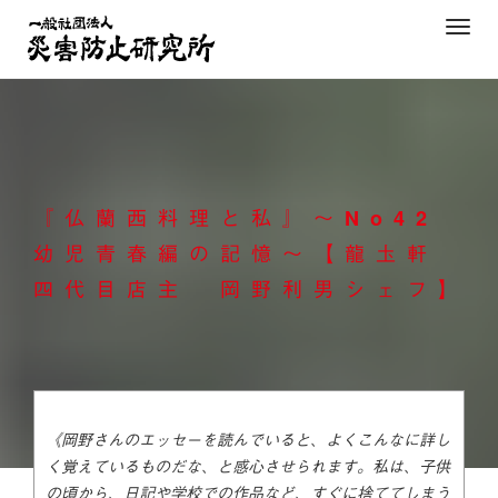
Skip
T
to
o
content
g
g
l
e
n
『仏蘭西料理と私』～No42
a
v
幼児青春編の記憶～【龍圡軒
i
四代目店主 岡野利男シェフ】
g
a
t
i
o
n
《岡野さんのエッセーを読んでいると、よくこんなに詳し
く覚えているものだな、と感心させられます。私は、子供
の頃から、日記や学校での作品など、すぐに捨ててしまう