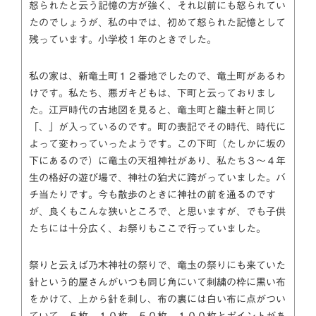
怒られたと云う記憶の方が強く、それ以前にも怒られてい
たのでしょうが、私の中では、初めて怒られた記憶として
残っています。小学校１年のときでした。
私の家は、新竜土町１２番地でしたので、竜土町があるわ
けです。私たち、悪ガキどもは、下町と云っておりまし
た。江戸時代の古地図を見ると、竜圡町と龍圡軒と同じ
「、」が入っているのです。町の表記でその時代、時代に
よって変わっていったようです。この下町（たしかに坂の
下にあるので）に竜圡の天祖神社があり、私たち３～４年
生の格好の遊び場で、神社の狛犬に跨がっていました。バ
チ当たりです。今も散歩のときに神社の前を通るのです
が、良くもこんな狭いところで、と思いますが、でも子供
たちには十分広く、お祭りもここで行っていました。
祭りと云えば乃木神社の祭りで、竜圡の祭りにも来ていた
針という的屋さんがいつも同じ角にいて刺繍の枠に黒い布
をかけて、上から針を刺し、布の裏には白い布に点がつい
ていて、５枚、１０枚、５０枚、１００枚とポイントがあ