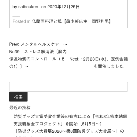
by
saibouken
on
2020年12月25日
Posted in
仏蘭西料理と私【龍圡軒店主 岡野利男】
投
Prev: メンタルヘルスケア ～
No39 ストレス解消法〔脳内
稿
伝達物質のコントロール（そ
Next: 12月23日(水)、定例会議
の1）〕～
を開催しました。
ナ
ビ
検
索:
ゲ
ー
最近の投稿
防災グッズ大賞受賞企業等の有志による「令和8年熊本地震
シ
支援義援金プロジェクト」を開始（8月5日～）
「防災グッズ⼤賞展2026〜第8回防災グッズ⼤賞展〜」の
ョ