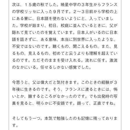
次は、１５歳の秋でした。暁星中学の３年生からフランス
の学校リッセに入った９月です。２～３日前から学校の上
にある寮に、日本語を使わないようにと、入っていまし
た。学校が始まり、初日、校庭に並んでいるときに、父が
隠れて見ていたのを覚えています。日本人がいるのに日本
語を話さずに、ある意味、本当に別世界に入ったような、
不安ではないのです。聴くもの、聞こえるもの、また、見
るもの、見えるもの、初めてと云うよりも理解を超えてい
るのです。ただそのままを受け入れる。流れに任す。激流
のなかにいる。任せるしかない感覚でした。
今思うと、父は偉大だと気付きます。このときの経験が３
年後に生きるのです。そう、フランスに渡るときには、怖
いとか、臆するところがなかったのです。でも出発時の写
真を見ると、明らかに不安顔です。顔って、正直ですね。
そしてもう一つ。本気で勉強したのも記憶に残っておりま
す。