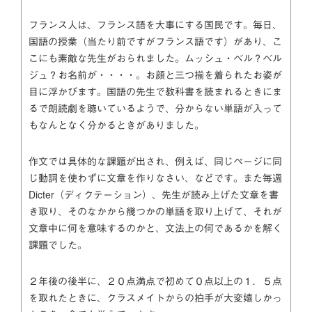
フランス人は、フランス語を大事にする国民です。毎日、
国語の授業（当たり前ですがフランス語です）があり、こ
こにも素敵な先生がおられました。ムッシュ・ベル？ベル
ジュ？お名前が・・・・。お顔と三つ揃を着られたお姿が
目に浮かびます。国語の先生で教科書を読まれるときにま
るで朗読劇を聴いているようで、分からない単語が入って
もなんとなく分かるときがありました。
作文では具体的な課題が出され、例えば、同じページに同
じ動詞を使わずに文章を作りなさい、などです。また毎週
Dicter（ディクテーション）、先生が読み上げた文章を書
き取り、そのなかから幾つかの単語を取り上げて、それが
文章中に何を意味するのかと、文法上の何であるかを解く
課題でした。
２年後の後半に、２０点満点で初めて０点以上の１．５点
を取れたときに、クラスメイトからの拍手が大変嬉しかっ