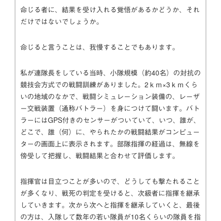
命じる者に、結果を受け入れる覚悟があるかどうか、それ
だけではないでしょうか。
命じると言うことは、我慢することでもあります。
私が連隊長をしている当時、小隊規模（約40名）の対抗の
競技会方式での戦闘訓練がありました。2ｋｍ×3ｋｍくら
いの地域のなかで、戦闘シミュレーション装備の、レーザ
ー交戦装置（通称バトラー）を身につけて闘います。バト
ラーにはGPS付きのセンサーがついていて、いつ、誰が、
どこで、誰（何）に、やられたかの戦闘結果がコンピュー
ターの画面上に表示されます。部隊指揮の経過は、無線を
傍受して把握し、戦闘結果と合わせて評価します。
指揮官は目立つことが多いので、どうしても撃たれること
が多くなり、戦死の判定を受けると、次級者に指揮を継承
していきます。次から次へと指揮を継承していくと、最後
の方は、入隊して数年の若い隊員が10名くらいの隊員を指