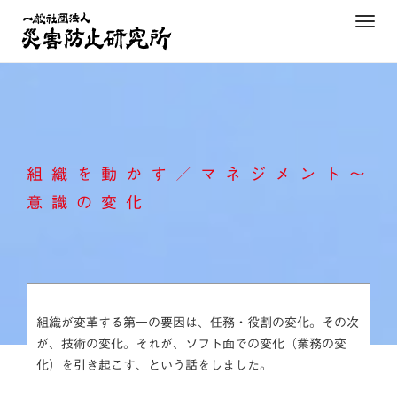
Skip
T
to
o
content
g
g
l
e
n
組織を動かす／マネジメント～
a
v
意識の変化
i
g
a
t
i
組織が変革する第一の要因は、任務・役割の変化。その次
o
が、技術の変化。それが、ソフト面での変化（業務の変
n
化）を引き起こす、という話をしました。