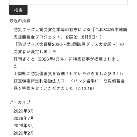
ビ
索:
ゲ
最近の投稿
ー
防災グッズ大賞受賞企業等の有志による「令和8年熊本地震
支援義援金プロジェクト」を開始（8月5日～）
シ
「防災グッズ⼤賞展2026〜第8回防災グッズ⼤賞展〜」の
受賞者が決定しました
ョ
月刊ぎふと（2026年4月号）に特集記事が掲載されまし
ン
た。
山梨県に防災備蓄食を寄贈させていただきました(8.3.11)
認定特定非営利活動法人フードバンク岩手に、防災備蓄食
品を寄贈させていただきました（7.12.16）
アーカイブ
2026年8月
2026年7月
2026年3月
2026年2月