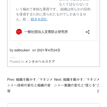
by
saibouken
on
2021年4月24日
Posted in
メンタルヘルスケア
投
Prev: 組織を動かす／マネジメ
Next: 組織を動かす／マネジメ
ント～技術の変化と組織の変
ント～意識の変化と“信じる”こ
稿
容
と
ナ
検