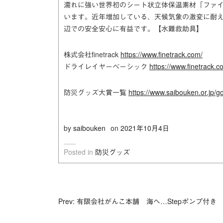
濡れに強い世界初のシート状立体保温素材「ファイ
います。近年増加している、天候気象の激変に耐
辺での安全安心に有益です。【水難救助具】
株式会社finetrack
https://www.finetrack.com/
ドライレイヤーベーシック
https://www.finetrack.c
防災グッズ大賞一覧
https://www.saibouken.or.jp/
by
saibouken
on
2021年10月4日
Posted in
防災グッズ
投
Prev: 有限会社がんこ本舗 海へ…Stepポンプ付き
稿