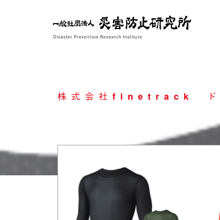
Skip
to
content
株式会社finetrack