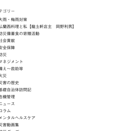
テゴリー
大雨・梅雨対策
仏蘭西料理と私【龍圡軒店主 岡野利男】
防災備蓄食の寄贈活動
社会貢献
安全保障
防災
マネジメント
備え～救助等
火災
災害の歴史
基礎自治体訪問記
危機管理
ニュース
コラム
メンタルヘルスケア
災害動画集