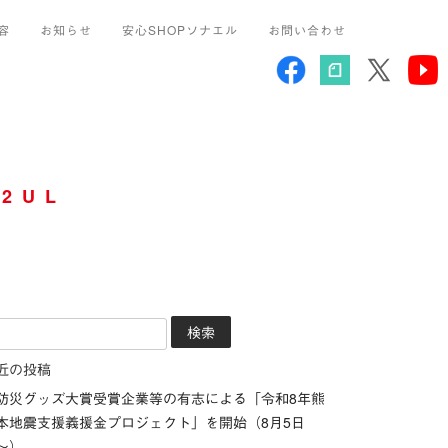
容
お知らせ
安心SHOPソナエル
お問い合わせ
2UL
近の投稿
防災グッズ大賞受賞企業等の有志による「令和8年熊
本地震支援義援金プロジェクト」を開始（8月5日
～）