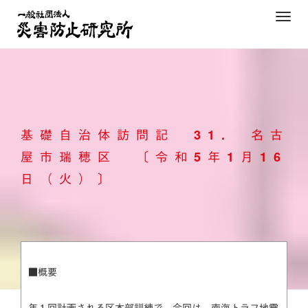
Skip
T
to
o
content
g
g
l
e
n
基礎自治体訪問記 31. 名古
a
v
屋市瑞穂区 〔令和5年1月16
i
日（火）〕
g
a
t
i
o
n
■概要
年１回計画される区本部訓練で、今回は、南海トラフ地震