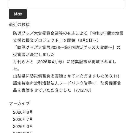
ビ
検
索:
ゲ
ー
最近の投稿
防災グッズ大賞受賞企業等の有志による「令和8年熊本地震
シ
支援義援金プロジェクト」を開始（8月5日～）
「防災グッズ⼤賞展2026〜第8回防災グッズ⼤賞展〜」の
ョ
受賞者が決定しました
ン
月刊ぎふと（2026年4月号）に特集記事が掲載されまし
た。
山梨県に防災備蓄食を寄贈させていただきました(8.3.11)
認定特定非営利活動法人フードバンク岩手に、防災備蓄食
品を寄贈させていただきました（7.12.16）
アーカイブ
2026年8月
2026年7月
2026年3月