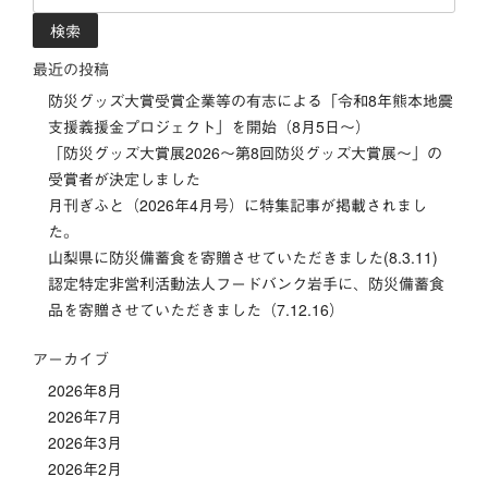
索:
ゲ
ー
最近の投稿
防災グッズ大賞受賞企業等の有志による「令和8年熊本地震
シ
支援義援金プロジェクト」を開始（8月5日～）
「防災グッズ⼤賞展2026〜第8回防災グッズ⼤賞展〜」の
ョ
受賞者が決定しました
ン
月刊ぎふと（2026年4月号）に特集記事が掲載されまし
た。
山梨県に防災備蓄食を寄贈させていただきました(8.3.11)
認定特定非営利活動法人フードバンク岩手に、防災備蓄食
品を寄贈させていただきました（7.12.16）
アーカイブ
2026年8月
2026年7月
2026年3月
2026年2月