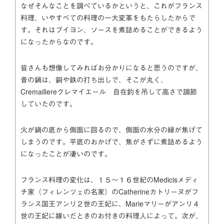
なぜそんなことを調べているかというと、これがフランス
料理、いやすべての料理の一大変革をもたらしたからで
す。それはブイヨン、ソースを煮詰めることができるよう
になったからなのです。
皆さんも想像してみればお分かりになると思うのですが、
昔の鍋は、銅や鉄の打ち出しで、そこが丸く、
Cremaillereクレマイエール 自在釣を吊して高さで調節
していたのです。
火が鍋の底から側面に回るので、側面の水分の縁が焦げて
しまうのです。平底のおかげで、焦がさずに煮詰めるよう
になったことが凄いのです。
フランス料理の変化は、１５～１６世紀のMedicisメディ
チ家（フィレンツェの名家）のCatherineカトリーヌがフ
ランス国王アンリ２世の王妃に、Marieマリーがアンリ４
世の王妃に嫁いだときのお付きの料理人によって。次が、