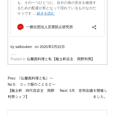
by
saibouken
on
2020年3月22日
Posted in
仏蘭西料理と私【龍圡軒店主 岡野利男】
投
Prev: 『仏蘭西料理と私』～
No５ コック服のことなど～
稿
【龍圡軒 四代目店主 岡野
Next: 3月 定例会議を開催し
利男シェフ】
ました。
ナ
ビ
検