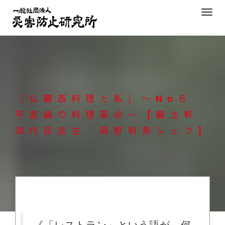
Skip
T
to
o
content
g
g
l
e
n
『仏蘭西料理と私』～No６
a
v
平底鍋の料理革命～【龍圡軒
i
四代目店主 岡野利男シェフ】
g
a
t
i
o
n