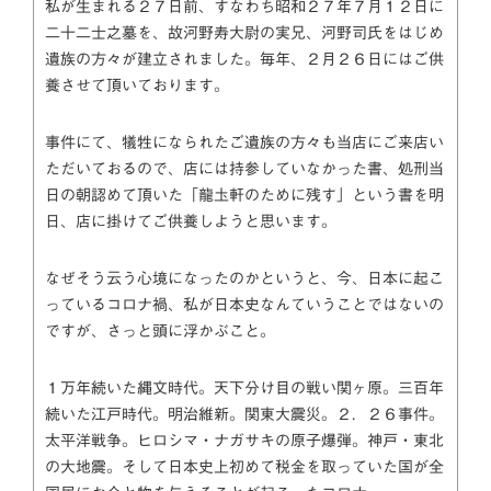
私が生まれる２７日前、すなわち昭和２７年７月１２日に
二十二士之墓を、故河野寿大尉の実兄、河野司氏をはじめ
遺族の方々が建立されました。毎年、２月２６日にはご供
養させて頂いております。
事件にて、犠牲になられたご遺族の方々も当店にご来店い
ただいておるので、店には持参していなかった書、処刑当
日の朝認めて頂いた「龍圡軒のために残す」という書を明
日、店に掛けてご供養しようと思います。
なぜそう云う心境になったのかというと、今、日本に起こ
っているコロナ禍、私が日本史なんていうことではないの
ですが、さっと頭に浮かぶこと。
１万年続いた縄文時代。天下分け目の戦い関ヶ原。三百年
続いた江戸時代。明治維新。関東大震災。２．２６事件。
太平洋戦争。ヒロシマ・ナガサキの原子爆弾。神戸・東北
の大地震。そして日本史上初めて税金を取っていた国が全