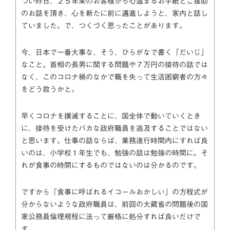
つい昨日、２５年来のお客様から心温まるお手紙とご援助
のお話を頂き、心を新たに前に邁進しようと、家内と話し
ていました。で、つくづく思ったことがあります。
今、日本で一番大事な、そう、ひらがなで書く「だいじ」
なこと。首相の長男に関する問題や７万円の接待の話では
なく、このコロナ禍のなかで職を失って生活困窮者の方々
をどう救うかと。
早くコロナを撲滅することに、国全体で動いていくとき
に、接待を受けたバカな政府職員を追及することではない
と思います。仕事の話ならば、業務遂行時間内にすれば良
いのは、小学校１年生でも、勉強の話は勉強の時間に。そ
れが食事の時間にするものではないのは分かるのです。
ですから「食事に呼ばれるイコールおかしい」の方程式が
分からないような政府職員は、前回の大蔵省の問題後の国
家公務員倫理規程に法って厳格に処分すれば良いだけで
す。