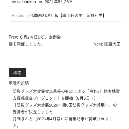
by
saibouken
on
2021年8月26日
Posted in
仏蘭西料理と私【龍圡軒店主 岡野利男】
投
Prev: ８月2４日(火)、定例会
議を開催しました。
Next: 閻魔大王
稿
ナ
検
索:
ビ
最近の投稿
ゲ
防災グッズ大賞受賞企業等の有志による「令和8年熊本地震
ー
支援義援金プロジェクト」を開始（8月5日～）
「防災グッズ⼤賞展2026〜第8回防災グッズ⼤賞展〜」の
シ
受賞者が決定しました
月刊ぎふと（2026年4月号）に特集記事が掲載されまし
ョ
た。