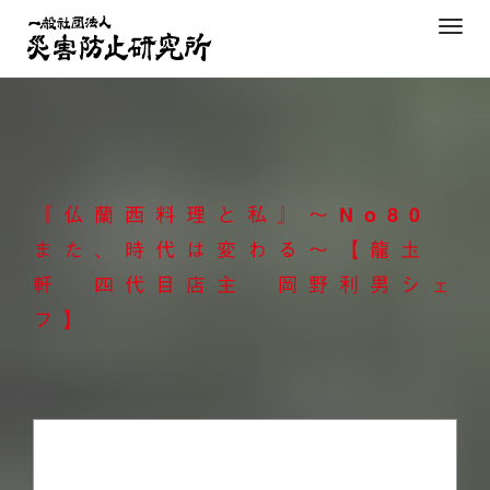
Skip
T
to
o
content
g
g
l
e
n
『仏蘭西料理と私』～No80
a
v
また、時代は変わる～【龍圡
i
軒 四代目店主 岡野利男シェ
g
フ】
a
t
i
o
n