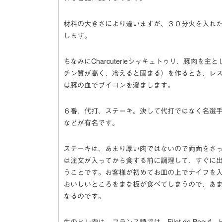
材料の大きさにより違いますが、３０分火を入れ
します。
ちなみにCharcuterieシャキュトゥリ、豚肉
チン質が高く、冷えると固まる）を作るとき、レ
は豚の血でブイヨンを澄まします。
６番、代打、ステーキ。決して代打ではなく名選
などが有名です。
ステーキは、あまり厚い肉ではないので両面をさ
は注文が入ってから食する前に調理して、すぐに
うことです。お客様が初めてお皿の上でナイフを
おいしいところをまな板が食べてしまうので、あ
なるのです。
牛のヒレ肉は、フランス語では、Filet de Boeu