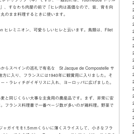
「背中」、すなわち肉屋の前で「ヒレ肉は高価なので、皆、背を向
で丸のまま料理するときに使います。
non ヒレミニオン、可愛らしいヒレと云います。鳥類は、Filet
スペインの巡礼で有名な St Jacque de Compostelle サ
リス地方に入り、フランスには1940年に観賞用に入りました。そ
ー・ウォルター・ラレィチがイギリスに入れ、ヨーロッパに広げました。
小麦と同じくらい大事な主食用の農産品です。まず、非常に安
す。フランス料理書で一番ページ数が多いのが鶏料理。野菜で
ム（ジャガイモを1.5ｍmくらいに薄くスライスして、小さなフラ