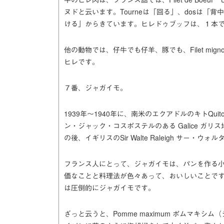
ヌドと云います。Tourneは「回る」、dosは
ける」からきています。ヒレドゥブッフは、１本
他の動物では、仔牛でも仔羊、豚でも、Filet mig
ヒレです。
７番、ジャガイモ。
1939年～1940年に、南米のエクアドルのキトQuitoから
ン・ジャック・コスポステルのある Galice ガ
の後、イギリスのSir Walte Raleigh サ
フランス人にとって、ジャガイモは、パンを作る
価なことと料理法が色々あって、おいしいことで
は圧倒的にジャガイモです。
ざっと云うと、Pomme maximum ポムマキシ