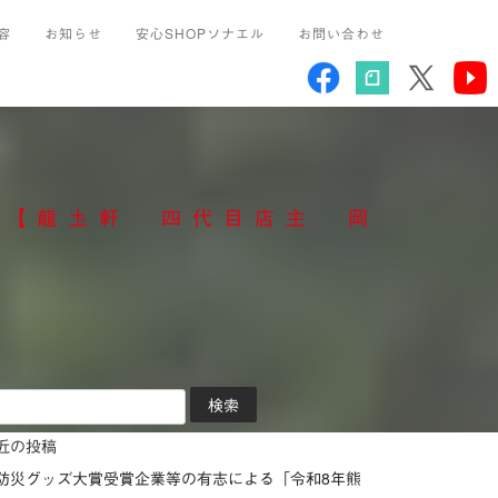
容
お知らせ
安心SHOPソナエル
お問い合わせ
～【龍圡軒 四代目店主 岡
近の投稿
防災グッズ大賞受賞企業等の有志による「令和8年熊