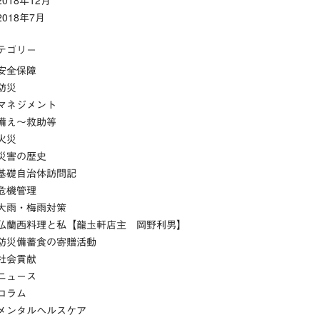
2018年12月
2018年7月
テゴリー
安全保障
防災
マネジメント
備え～救助等
火災
災害の歴史
基礎自治体訪問記
危機管理
大雨・梅雨対策
仏蘭西料理と私【龍圡軒店主 岡野利男】
防災備蓄食の寄贈活動
社会貢献
ニュース
コラム
メンタルヘルスケア