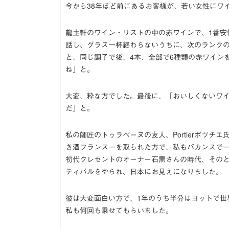
今から38年ほど前にあるお客様が、若い女性にワ
龍圡軒のワイン・リストの中の赤ワインで、1番安
話し、グラス一杯終わらないうちに、次のランク
と、同じ調子で後、4本、全部で6種類の赤ワイン
ね」と。
大変、粋な方でした。最後に、「おいしくないワ
だ」と。
私の師匠のトゥラベーヌの友人、Portierポツチ
き酒フランス一を取られた方で、私もバカンスで
初代クレセントのオーナー石黒さんの時代、そのと
ティバルをやられ、日本にお見えになりました。
彼は大変面白い方で、1年のうち半分はヨットで世
私も何回も乗せてもらいました。