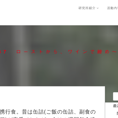
研究所紹介
活動内
37 ローストから、ワインで締め
検
索:
最
携行食。昔は缶詰(ご飯の缶詰、副食の