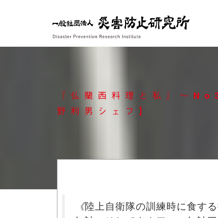
Skip
to
content
『仏蘭西料理と私』～No
野利男シェフ】
《
陸上自衛隊の訓練時に食する