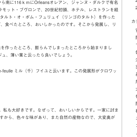
リから南に116ｋｍにOrleansオレアン、ジャンヌ・ダルクで有名
vronラモット・ブヴロンで、20世紀初頭、ホテル、レストランを経
fruit タルト・オ・ポム・フュリュイ（リンゴのタルト）を作った
カ
が、食べたところ、おいしかったのです。そこから発展し、リ
地を作ったところ、膨らんでしまったところから始まりまし
ユタージュ、薄い葉と云ったら良いでしょう。
-feuile ミル（千）フイユと云います。この発展形がクロワッ
。私も大好きです。なぜって、おいしいからです。一家に2ℓま
ですから、色々な味があり、また自然の産物なので、大変奥が