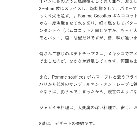
イパンに花のように塩胡椒をして丸く並べ、澄ましバ
3～4mm位にスライスし、塩胡椒をして、バター
っくり火を通す）。Pomme Cocottes ポム
から一度沸騰させて水を切り、軽く塩をしてバターで色を
ンダントゥ（ポムココットと同じですが、もっと大
モとバター、塩、胡椒だけですが、皆、味が違い
皆さんご存じのポテトチップスは、メキシコでア
で出したのが、なかなか満足してくれず、何回も
また、Pomme soufflees ポムスーフレと
パリから郊外のサンジェルマン・アン・レーブに鉄
たならば、膨らんでしまったから、現在のように
ジャガイモ料理は、大変奥の深い料理で、安く、
8番は、デザートの失敗です。