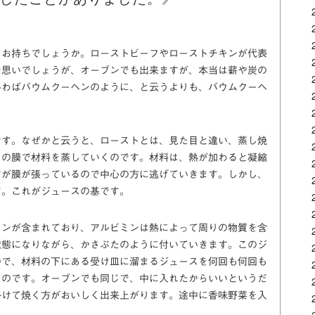
をお持ちでしょうか。ローストビーフやローストチキンが代表
お思いでしょうが、オーブンでも出来ますが、本当は薪や炭の
いわばバウムクーヘンのように、と云うよりも、バウムクーヘ
です。なぜかと云うと、ローストとは、見た目と違い、蒸し焼
その膜で材料を蒸していくのです。材料は、熱が加わると凝縮
すが膜が張っているので中心の方に逃げていきます。しかし、
す。これがジュースの基です。
ミンが含まれており、アルビミンは熱によって周りの物質を含
状態になりながら、かさぶたのように付いていきます。このジ
ので、材料の下にある受け皿に溜まるジュースを何回も何回も
くのです。オーブンでも同じで、中に入れたからいいというだ
掛けて焼く方がおいしく出来上がります。途中に香味野菜を入