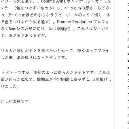
ターで火を通す）。Pomme Anna ポムアナ（ジャガイモを
でソテー（色をつけずに炒める）し、4～5ｃｍの厚さにしてゆ
ココットゥ（5～6ｃｍほどの小さなラグビーボールのように切り、水
つけながら火を通す）。Pomme Fondantes プムフォ
きく8cm位の卵形に切り、同じ調理法）。これらはジャガイ
ます。まだまだありますが。
メリカ人が薄いポテトを食べたいと云って、薄く切ってフライ
出した末、あの厚さになったそうです。
云うフライドポテトですが、風船のように膨らんだポテトです。これは
道が通った式典で、機関車が予定時間に着かずに、2度揚げし
なりました。
おいしい素材です。