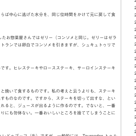
たらば中心に逃げた水分を、同じ位時間をかけて元に戻して食
を主としたお惣菜屋さんではゼリー（コンソメと同じ。ゼリーはゼラ
ストランでは卵白でコンソメを引きますが、シュキュトゥリで
手です。ヒレステーキやロースステーキ、サーロインステーキ
っと焼いて食するものです。私の考えと云うよりも、ステーキ
出すものなのです。ですから、ステーキを切って出すな、とい
入れると、ジュースが出るように作るのです。でないと、一番
まりにも勿体ない。一番おいしいところを捨ててしまうことに
f ヒレドゥブッフ（牛）ですが、一般的には、Tournedos トゥル