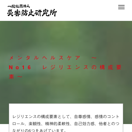
Skip
T
to
o
content
g
g
l
e
n
メンタルヘルスケア ～
a
v
No16 レジリエンスの構成要
i
素～
g
a
t
i
o
n
レジリエンスの構成要素として、自尊感情、感情のコント
ロール、楽観性、精神的柔軟性、自己効力感、他者とのつ
ながりの6つをあげています。