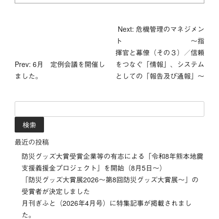
投
Next: 危機管理のマネジメン
ト ～指
稿
揮官と幕僚（その３）／信頼
Prev: 6月 定例会議を開催し
をつなぐ「情報」、システム
ナ
ました。
としての「報告及び通報」～
ビ
検
ゲ
索:
ー
最近の投稿
シ
防災グッズ大賞受賞企業等の有志による「令和8年熊本地震
支援義援金プロジェクト」を開始（8月5日～）
ョ
「防災グッズ⼤賞展2026〜第8回防災グッズ⼤賞展〜」の
ン
受賞者が決定しました
月刊ぎふと（2026年4月号）に特集記事が掲載されまし
た。