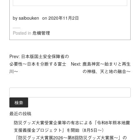
by
saibouken
on
2020年11月2日
Posted in
危機管理
投
Prev: 日本版国土安全保障省の
必要性～日本を分断する富士
Next: 鹿島神宮～始まりと再生
稿
川～
の神様、天と地の融合～
ナ
検
ビ
索:
ゲ
最近の投稿
ー
防災グッズ大賞受賞企業等の有志による「令和8年熊本地震
支援義援金プロジェクト」を開始（8月5日～）
シ
「防災グッズ⼤賞展2026〜第8回防災グッズ⼤賞展〜」の