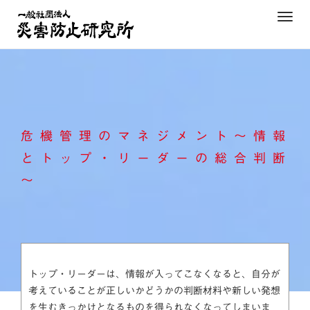
Skip
T
to
o
content
g
g
l
e
n
危機管理のマネジメント～情報
a
v
とトップ・リーダーの総合判断
i
～
g
a
t
i
o
n
トップ・リーダーは、情報が入ってこなくなると、自分が
考えていることが正しいかどうかの判断材料や新しい発想
を生むきっかけとなるものを得られなくなってしまいま